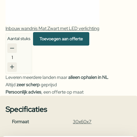
Inbouw wandnis Mat Zwart met LED verlichting
Aantal stuks
Toevoegen aan offerte
Inbouw
wandnis
Goud
Leveren meerdere landen maar
alleen ophalen in NL
Geborsteld
Altijd
zeer scherp
geprijsd
met
Persoonlijk advies
, een offerte op maat
LED
verlichting
Specificaties
aantal
Formaat
30x60x7