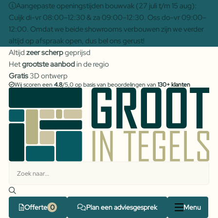
Aangepaste openingstijden bouwvak (27 juli t/m 15 aug):
Cuijk di-vr 08:00–12:30 & za 09:00–12:30. Oss do-vr 09:00–
12:00. Omdat we beide showrooms verbouwen zijn we verder
altijd op afspraak open, dus bel ons gerust!
Altijd
zeer scherp
geprijsd
Het
grootste aanbod
in de regio
Gratis
3D ontwerp
Wij scoren een
4.8
/5,0 op basis van beoordelingen van
130+ klanten
Offerte
Plan een adviesgesprek
Menu