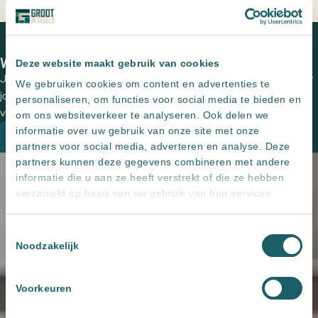
Home
Producten
Inbouw wandnis Goud Geborsteld met
LED verlichting
We zien je graag in een van onze showrooms
Deze website maakt gebruik van cookies
Jouw wensen op papier zetten en de perfecte tegels uitzoeken voor
We gebruiken cookies om content en advertenties te
jouw (buiten)ruimte? Plan een vrijblijvende kennismaking met een
personaliseren, om functies voor social media te bieden en
van onze adviseurs om de mogelijkheden te bespreken.
om ons websiteverkeer te analyseren. Ook delen we
informatie over uw gebruik van onze site met onze
Plan een kennismaking
partners voor social media, adverteren en analyse. Deze
partners kunnen deze gegevens combineren met andere
informatie die u aan ze heeft verstrekt of die ze hebben
verzameld op basis van uw gebruik van hun services.
Toestemmingsselectie
Noodzakelijk
Voorkeuren