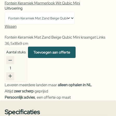
Fontein Keramiek Marmerlook Wit Qubic Mini
Uitvoering
Wissen
Fontein Keramiek Mat Zand Beige Qubic Mini kraangat Links
36,5x18x9 cm
Aantal stuks
Toevoegen aan offerte
Fontein
Keramiek
Mat
Leveren meerdere landen maar
alleen ophalen in NL
Zand
Altijd
zeer scherp
geprijsd
Beige
Persoonlijk advies
, een offerte op maat
Qubic
Mini
Specificaties
aantal