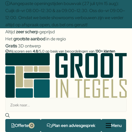
Aangepaste openingstijden bouwvak (27 juli t/m 15 aug):
Cuijk di-vr 08:00–12:30 & za 09:00–12:30. Oss do-vr 09:00–
12:00. Omdat we beide showrooms verbouwen zijn we verder
altijd op afspraak open, dus bel ons gerust!
Altijd
zeer scherp
geprijsd
Het
grootste aanbod
in de regio
Gratis
3D ontwerp
Wij scoren een
4.8
/5,0 op basis van beoordelingen van
130+ klanten
Offerte
Plan een adviesgesprek
Menu