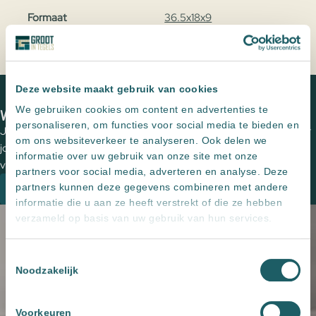
Formaat
36.5x18x9
Home
Producten
Fontein Keramiek Mat Zand Beige Qubic
Deze website maakt gebruik van cookies
Mini
We gebruiken cookies om content en advertenties te
We zien je graag in een van onze showrooms
personaliseren, om functies voor social media te bieden en
Jouw wensen op papier zetten en de perfecte tegels uitzoeken voor
om ons websiteverkeer te analyseren. Ook delen we
jouw (buiten)ruimte? Plan een vrijblijvende kennismaking met een
informatie over uw gebruik van onze site met onze
van onze adviseurs om de mogelijkheden te bespreken.
partners voor social media, adverteren en analyse. Deze
partners kunnen deze gegevens combineren met andere
Plan een kennismaking
informatie die u aan ze heeft verstrekt of die ze hebben
verzameld op basis van uw gebruik van hun services.
Toestemmingsselectie
Noodzakelijk
Voorkeuren