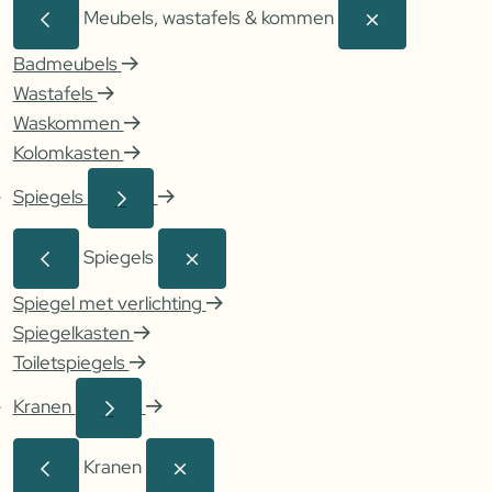
Meubels, wastafels & kommen
Badmeubels
Wastafels
Waskommen
Kolomkasten
Spiegels
Spiegels
Spiegel met verlichting
Spiegelkasten
Toiletspiegels
Kranen
Kranen