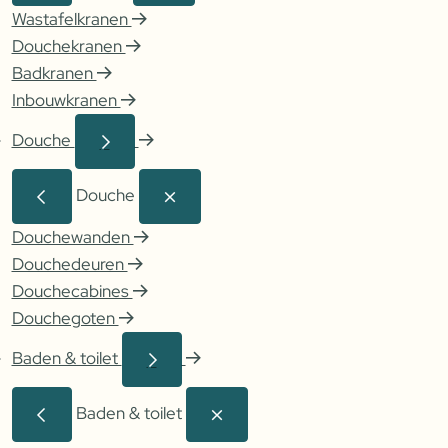
Wastafelkranen
Douchekranen
Badkranen
Inbouwkranen
Douche
Douche
Douchewanden
Douchedeuren
Douchecabines
Douchegoten
Baden & toilet
Baden & toilet