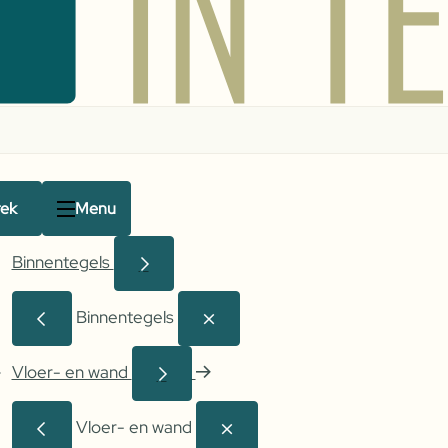
rek
Menu
Binnentegels
Binnentegels
Vloer- en wand
Vloer- en wand