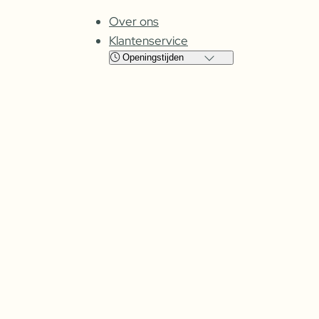
Over ons
Klantenservice
Openingstijden
Locatie
Cuijk
Oss
Maandag
Gesloten
Gesloten
Dinsdag
08:00 – 17:30
09:00 – 17:30
Woensdag
08:00 –
17:30
09:00 – 17:30
Donderdag
08:00 –