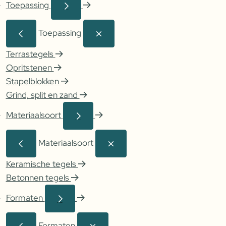
Toepassing
Toepassing
Terrastegels
Opritstenen
Stapelblokken
Grind, split en zand
Materiaalsoort
Materiaalsoort
Keramische tegels
Betonnen tegels
Formaten
Formaten