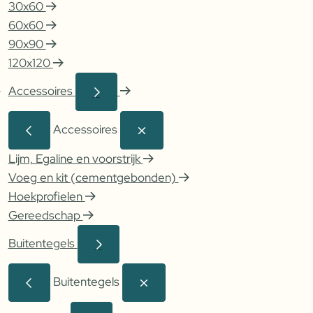
30x60
60x60
90x90
120x120
Accessoires
Accessoires
Lijm, Egaline en voorstrijk
Voeg en kit (cementgebonden)
Hoekprofielen
Gereedschap
Buitentegels
Buitentegels