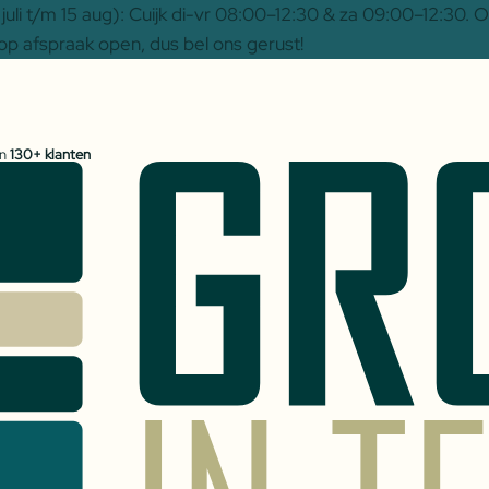
uli t/m 15 aug): Cuijk di-vr 08:00–12:30 & za 09:00–12:30.
op afspraak open, dus bel ons gerust!
an
130+ klanten