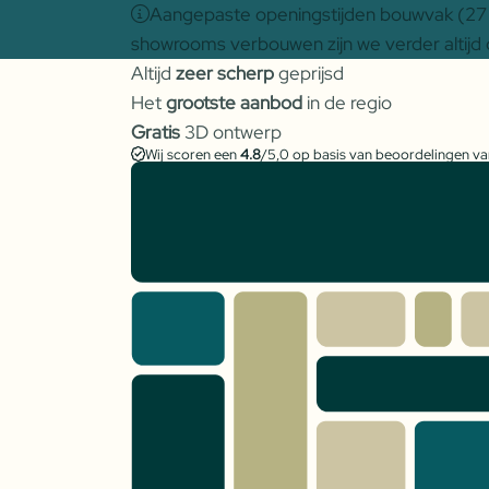
Aangepaste openingstijden bouwvak (27 j
showrooms verbouwen zijn we verder altijd 
Altijd
zeer scherp
geprijsd
Het
grootste aanbod
in de regio
Gratis
3D ontwerp
Wij scoren een
4.8
/5,0 op basis van beoordelingen v