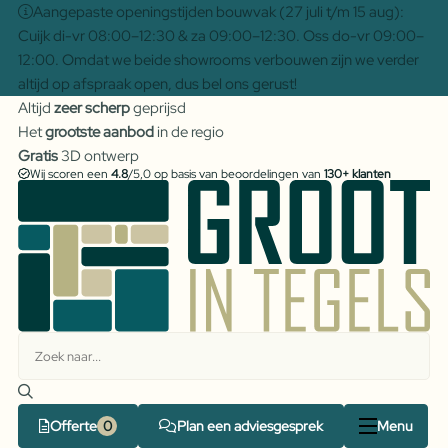
Aangepaste openingstijden bouwvak (27 juli t/m 15 aug):
Cuijk di-vr 08:00–12:30 & za 09:00–12:30. Oss do-vr 09:00–
12:00. Omdat we beide showrooms verbouwen zijn we verder
altijd op afspraak open, dus bel ons gerust!
Altijd
zeer scherp
geprijsd
Het
grootste aanbod
in de regio
Gratis
3D ontwerp
Wij scoren een
4.8
/5,0 op basis van beoordelingen van
130+ klanten
Offerte
Plan een adviesgesprek
Menu