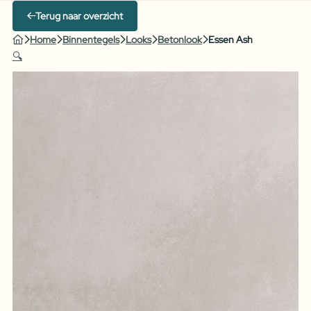
Terug naar overzicht
Home
Binnentegels
Looks
Betonlook
Essen Ash
🔍