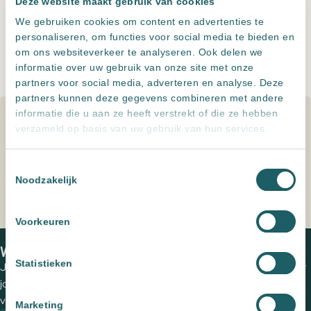
Deze website maakt gebruik van cookies
m2
Ash
We gebruiken cookies om content en advertenties te
aantal
Toevoegen aan offerte
personaliseren, om functies voor social media te bieden en
om ons websiteverkeer te analyseren. Ook delen we
Leveren meerdere landen maar
alleen ophalen in NL
informatie over uw gebruik van onze site met onze
Altijd
zeer scherp
geprijsd
partners voor social media, adverteren en analyse. Deze
Persoonlijk advies
, een offerte op maat
partners kunnen deze gegevens combineren met andere
informatie die u aan ze heeft verstrekt of die ze hebben
Specificaties
verzameld op basis van uw gebruik van hun services.
Formaat
45x45
,
45x90
,
60.8x60.8
,
60x120
,
Toestemmingsselectie
60x60
,
90x90
Noodzakelijk
Voorkeuren
Home
Producten
Essen Ash
We zien je graag in een van onze showrooms
Statistieken
Jouw wensen op papier zetten en de perfecte tegels uitzoeken voor
jouw (buiten)ruimte? Plan een vrijblijvende kennismaking met een
van onze adviseurs om de mogelijkheden te bespreken.
Marketing