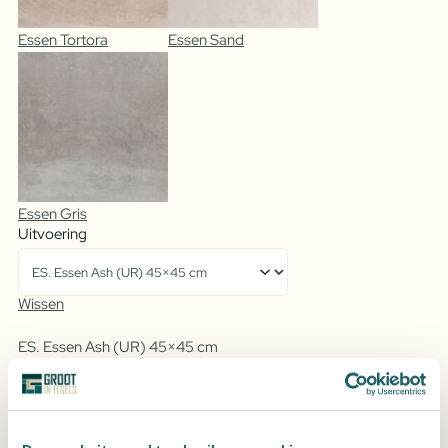
Essen Tortora
Essen Sand
Essen Gris
Uitvoering
Wissen
ES. Essen Ash (UR) 45×45 cm
Vraag een offerte aan voor de beste prijs
Hoeveel m2 heb je nodig?
Verpakkingen:
1
Essen