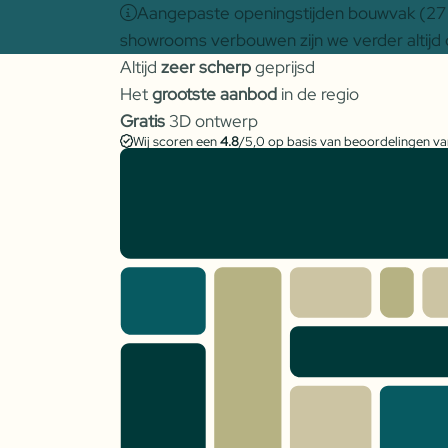
Aangepaste openingstijden bouwvak (27 j
showrooms verbouwen zijn we verder altijd 
Altijd
zeer scherp
geprijsd
Het
grootste aanbod
in de regio
Gratis
3D ontwerp
Wij scoren een
4.8
/5,0 op basis van beoordelingen v