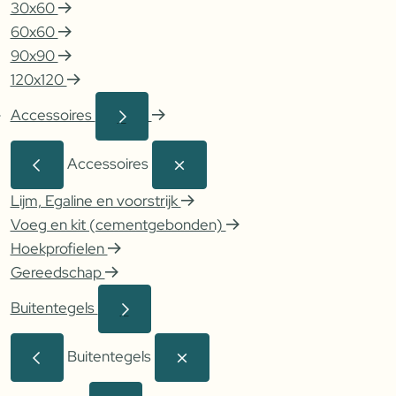
30x60
60x60
90x90
120x120
Accessoires
Accessoires
Lijm, Egaline en voorstrijk
Voeg en kit (cementgebonden)
Hoekprofielen
Gereedschap
Buitentegels
Buitentegels