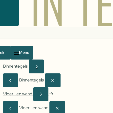
rek
Menu
Binnentegels
Binnentegels
Vloer- en wand
Vloer- en wand