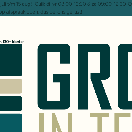
uli t/m 15 aug): Cuijk di-vr 08:00–12:30 & za 09:00–12:30.
op afspraak open, dus bel ons gerust!
an
130+ klanten