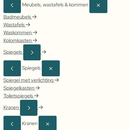
Meubels, wastafels & kommen
Badmeubels
Wastafels
Waskommen
Kolomkasten
Spiegels
Spiegels
Spiegel met verlichting
Spiegelkasten
Toiletspiegels
Kranen
Kranen