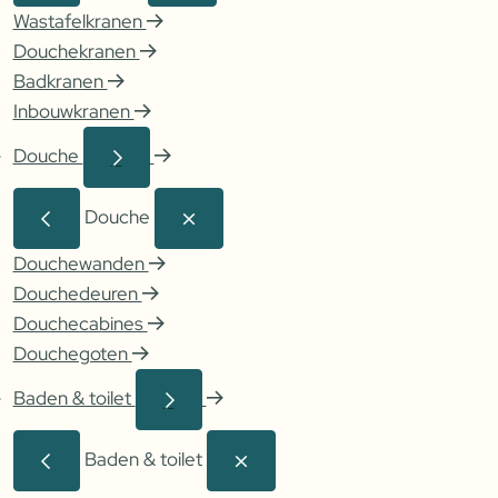
Wastafelkranen
Douchekranen
Badkranen
Inbouwkranen
Douche
Douche
Douchewanden
Douchedeuren
Douchecabines
Douchegoten
Baden & toilet
Baden & toilet