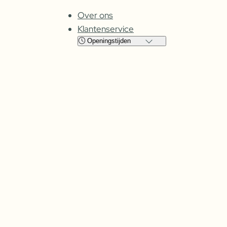
Over ons
Klantenservice
Openingstijden
Locatie
Cuijk
Oss
Maandag
Gesloten
Gesloten
Dinsdag
08:00 – 17:30
09:00 – 17:30
Woensdag
08:00 –
17:30
09:00 – 17:30
Donderdag
08:00 –