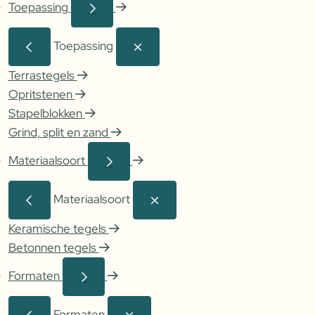
Toepassing
Toepassing
Terrastegels
Opritstenen
Stapelblokken
Grind, split en zand
Materiaalsoort
Materiaalsoort
Keramische tegels
Betonnen tegels
Formaten
Formaten