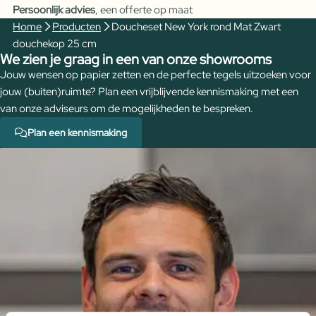
Persoonlijk advies
, een offerte op maat
Zwart
Home
Producten
Doucheset New York rond Mat Zwart
douchekop
douchekop 25 cm
25
We zien je graag in een van onze showrooms
cm
Jouw wensen op papier zetten en de perfecte tegels uitzoeken voor
aantal
jouw (buiten)ruimte? Plan een vrijblijvende kennismaking met een
van onze adviseurs om de mogelijkheden te bespreken.
Plan een kennismaking