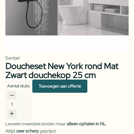
Sanitair
Doucheset New York rond Mat
Zwart douchekop 25 cm
Aantal stuks
Toevoegen aan offerte
Doucheset
New
York
Leveren meerdere landen maar
alleen ophalen in NL
rond
Altijd
zeer scherp
geprijsd
Mat