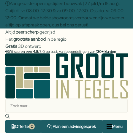
Aangepaste openingstijden bouwvak (27 juli t/m 15 aug):
Cuijk di-vr 08:00–12:30 & za 09:00–12:30. Oss do-vr 09:00–
12:00. Omdat we beide showrooms verbouwen zijn we verder
altijd op afspraak open, dus bel ons gerust!
Altijd
zeer scherp
geprijsd
Het
grootste aanbod
in de regio
Gratis
3D ontwerp
Wij scoren een
4.8
/5,0 op basis van beoordelingen van
130+ klanten
Offerte
Plan een adviesgesprek
Menu