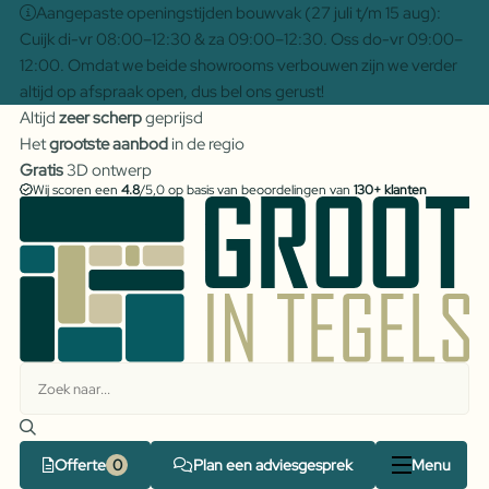
Aangepaste openingstijden bouwvak (27 juli t/m 15 aug):
Cuijk di-vr 08:00–12:30 & za 09:00–12:30. Oss do-vr 09:00–
12:00. Omdat we beide showrooms verbouwen zijn we verder
altijd op afspraak open, dus bel ons gerust!
Altijd
zeer scherp
geprijsd
Het
grootste aanbod
in de regio
Gratis
3D ontwerp
Wij scoren een
4.8
/5,0 op basis van beoordelingen van
130+ klanten
Offerte
Plan een adviesgesprek
Menu