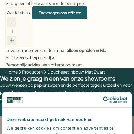
Vraag een offerte aan voor de beste prijs
Aantal stuks
Toevoegen aan offerte
Doucheset
inbouw
Mat
Leveren meerdere landen maar
alleen ophalen in NL
Zwart
Altijd
zeer scherp
geprijsd
aantal
Persoonlijk advies
, een offerte op maat
Home
Producten
Doucheset inbouw Mat Zwart
We zien je graag in een van onze showrooms
Jouw wensen op papier zetten en de perfecte tegels uitzoeken voor
jouw (buiten)ruimte? Plan een vrijblijvende kennismaking met een
van onze adviseurs om de mogelijkheden te bespreken.
Plan een kennismaking
Deze website maakt gebruik van cookies
We gebruiken cookies om content en advertenties te