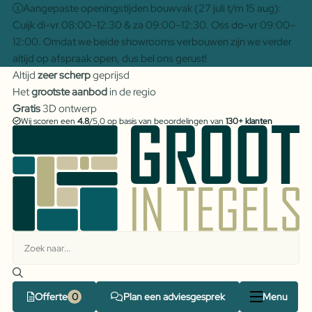
Aangepaste openingstijden bouwvak (27 juli t/m 15 aug):
Cuijk di-vr 08:00–12:30 & za 09:00–12:30. Oss do-vr 09:00–
12:00. Omdat we beide showrooms verbouwen zijn we verder
altijd op afspraak open, dus bel ons gerust!
Altijd
zeer scherp
geprijsd
Het
grootste aanbod
in de regio
Gratis
3D ontwerp
Wij scoren een
4.8
/5,0 op basis van beoordelingen van
130+ klanten
Offerte
Plan een adviesgesprek
Menu