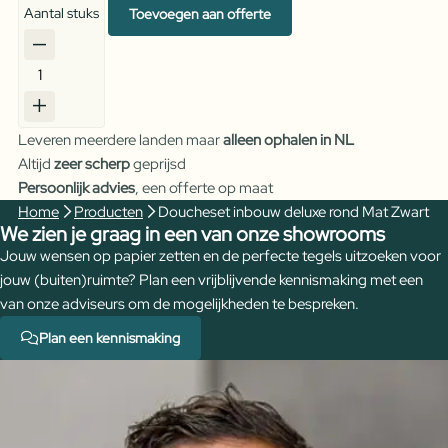
Aantal stuks
Toevoegen aan offerte
Doucheset
inbouw
deluxe
Leveren meerdere landen maar
alleen ophalen in NL
rond
Altijd
zeer scherp
geprijsd
Mat
Persoonlijk advies
, een offerte op maat
Zwart
Home
Producten
Doucheset inbouw deluxe rond Mat Zwart
aantal
We zien je graag in een van onze showrooms
Jouw wensen op papier zetten en de perfecte tegels uitzoeken voor
jouw (buiten)ruimte? Plan een vrijblijvende kennismaking met een
van onze adviseurs om de mogelijkheden te bespreken.
Plan een kennismaking