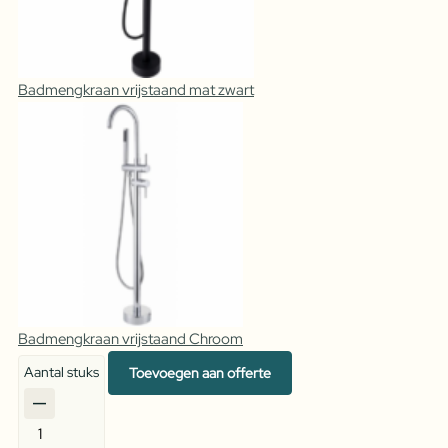
Badmengkraan vrijstaand mat zwart
Badmengkraan vrijstaand Chroom
Aantal stuks
Toevoegen aan offerte
Badmengkraan