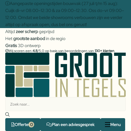
Aangepaste openingstijden bouwvak (27 juli t/m 15 aug):
Cuijk di-vr 08:00–12:30 & za 09:00–12:30. Oss do-vr 09:00–
12:00. Omdat we beide showrooms verbouwen zijn we verder
altijd op afspraak open, dus bel ons gerust!
Altijd
zeer scherp
geprijsd
Het
grootste aanbod
in de regio
Gratis
3D ontwerp
Wij scoren een
4.8
/5,0 op basis van beoordelingen van
130+ klanten
Offerte
Plan een adviesgesprek
Menu