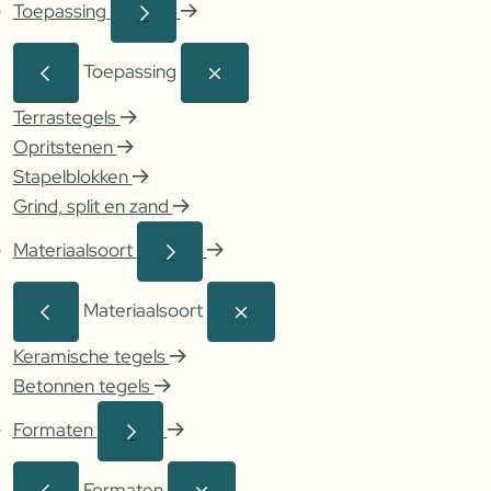
Toepassing
Toepassing
Terrastegels
Opritstenen
Stapelblokken
Grind, split en zand
Materiaalsoort
Materiaalsoort
Keramische tegels
Betonnen tegels
Formaten
Formaten