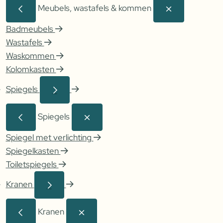
Meubels, wastafels & kommen
Badmeubels
Wastafels
Waskommen
Kolomkasten
Spiegels
Spiegels
Spiegel met verlichting
Spiegelkasten
Toiletspiegels
Kranen
Kranen