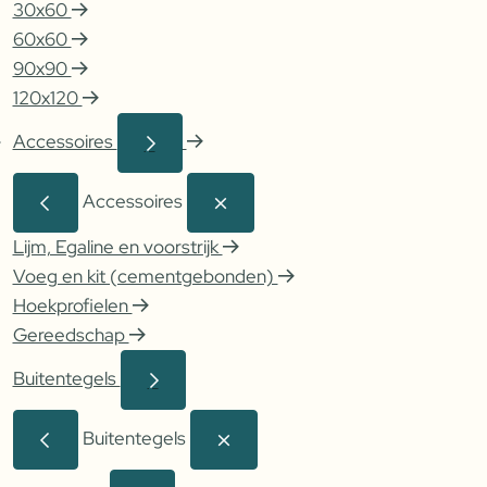
30x60
60x60
90x90
120x120
Accessoires
Accessoires
Lijm, Egaline en voorstrijk
Voeg en kit (cementgebonden)
Hoekprofielen
Gereedschap
Buitentegels
Buitentegels