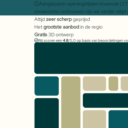
Aangepaste openingstijden bouwvak (27 j
showrooms verbouwen zijn we verder altijd 
Altijd
zeer scherp
geprijsd
Het
grootste aanbod
in de regio
Gratis
3D ontwerp
Wij scoren een
4.8
/5,0 op basis van beoordelingen v