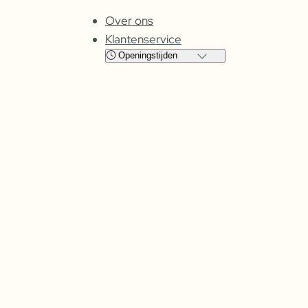
Over ons
Klantenservice
Openingstijden
Locatie
Cuijk
Oss
Maandag
Gesloten
Gesloten
Dinsdag
08:00 – 17:30
09:00 – 17:30
Woensdag
08:00 –
17:30
09:00 – 17:30
Donderdag
08:00 –