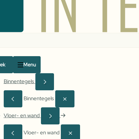
rek
Menu
Binnentegels
Binnentegels
Vloer- en wand
Vloer- en wand