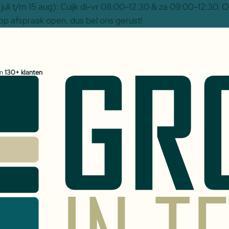
uli t/m 15 aug): Cuijk di-vr 08:00–12:30 & za 09:00–12:30.
op afspraak open, dus bel ons gerust!
an
130+ klanten