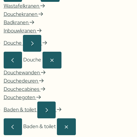
Wastafelkranen
Douchekranen
Badkranen
Inbouwkranen
Douche
Douche
Douchewanden
Douchedeuren
Douchecabines
Douchegoten
Baden & toilet
Baden & toilet