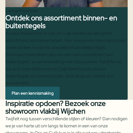
Laat je inspireren
Ontdek ons assortiment binnen- en
buitentegels
In onze showrooms in Oss en Cuijk bieden we een groot
assortiment aan binnentegels. Hier vind je een ruime keuze aan
onder andere moderne, klassieke en landelijke tegels.
Daarnaast beschikken wij over een ruim assortiment aan
buitentegels. In samenwerking met onze partner Tuin&Terras
kun je in onze showroom in Cuijk terecht voor al jouw
buitentegels en tuinproducten. Kom langs en ontdek ons
assortiment.
Plan een kennismaking
Inspiratie opdoen? Bezoek onze
showroom vlakbij Wijchen
Twijfelt nog tussen verschillende stijlen of kleuren? Dan nodigen
we je van harte uit om langs te komen in een van onze
showrooms. In Oss en Cuijk kun je in alle rust ons uitgebreide