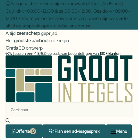
Aangepaste openingstijden bouwvak (27 juli t/m 15 aug):
Cuijk di-vr 08:00–12:30 & za 09:00–12:30. Oss do-vr 09:00–
12:00. Omdat we beide showrooms verbouwen zijn we verder
altijd op afspraak open, dus bel ons gerust!
Altijd
zeer scherp
geprijsd
Het
grootste aanbod
in de regio
Gratis
3D ontwerp
Wij scoren een
4.8
/5,0 op basis van beoordelingen van
130+ klanten
Offerte
Plan een adviesgesprek
Menu