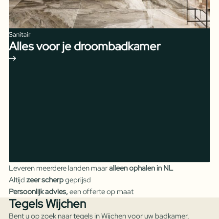
Sanitair
Alles voor je droombadkamer
Leveren meerdere landen maar
alleen ophalen in NL
Altijd
zeer scherp
geprijsd
Persoonlijk advies,
een offerte op maat
Tegels Wijchen
Bent u op zoek naar tegels in Wijchen voor uw badkamer,