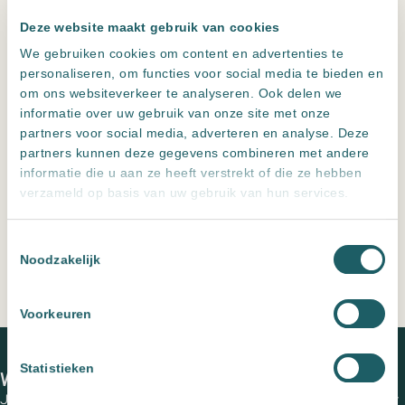
Deze website maakt gebruik van cookies
We gebruiken cookies om content en advertenties te
personaliseren, om functies voor social media te bieden en
om ons websiteverkeer te analyseren. Ook delen we
informatie over uw gebruik van onze site met onze
Wastafel Overloopring Rond Gun Metal
partners voor social media, adverteren en analyse. Deze
partners kunnen deze gegevens combineren met andere
Aantal stuks
Toevoegen aan offerte
informatie die u aan ze heeft verstrekt of die ze hebben
verzameld op basis van uw gebruik van hun services.
Wastafel
Overloopring
Toestemmingsselectie
Rond
Noodzakelijk
Leveren meerdere landen maar
alleen ophalen in NL
Goud
Altijd
zeer scherp
geprijsd
Geborsteld
Voorkeuren
Persoonlijk advies
, een offerte op maat
aantal
Home
Producten
Wastafel Overloopring Rond Goud
Geborsteld
Statistieken
We zien je graag in een van onze showrooms
Jouw wensen op papier zetten en de perfecte tegels uitzoeken voor