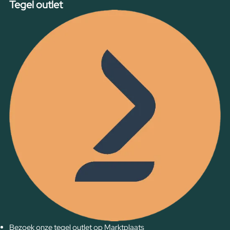
Tegel outlet
Bezoek onze tegel outlet op Marktplaats