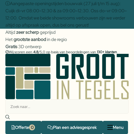
Aangepaste openingstijden bouwvak (27 juli t/m 15 aug):
Cuijk di-vr 08:00–12:30 & za 09:00–12:30. Oss do-vr 09:00–
12:00. Omdat we beide showrooms verbouwen zijn we verder
altijd op afspraak open, dus bel ons gerust!
Altijd
zeer scherp
geprijsd
Het
grootste aanbod
in de regio
Gratis
3D ontwerp
Wij scoren een
4.8
/5,0 op basis van beoordelingen van
130+ klanten
Offerte
Plan een adviesgesprek
Menu