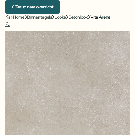
Terug naar overzicht
Home
Binnentegels
Looks
Betonlook
Vita Arena
🔍