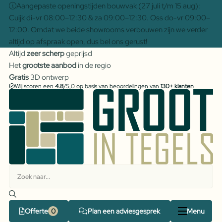
Aangepaste openingstijden bouwvak (27 juli t/m 15 aug):
Cuijk di-vr 08:00–12:30 & za 09:00–12:30. Oss do-vr 09:00–
12:00. Omdat we beide showrooms verbouwen zijn we verder
altijd op afspraak open, dus bel ons gerust!
Altijd
zeer scherp
geprijsd
Het
grootste aanbod
in de regio
Gratis
3D ontwerp
Wij scoren een
4.8
/5,0 op basis van beoordelingen van
130+ klanten
Offerte
Plan een adviesgesprek
Menu