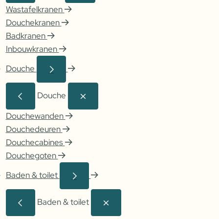
Wastafelkranen
Douchekranen
Badkranen
Inbouwkranen
Douche
Douche
Douchewanden
Douchedeuren
Douchecabines
Douchegoten
Baden & toilet
Baden & toilet