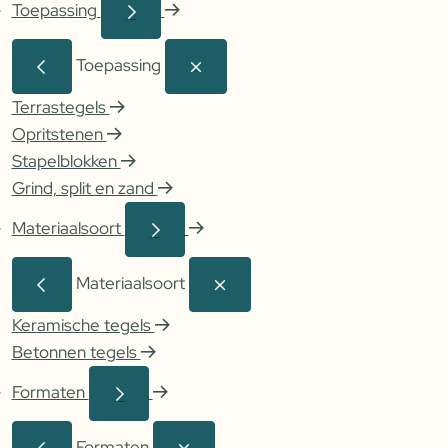
Toepassing
Toepassing
Terrastegels
Opritstenen
Stapelblokken
Grind, split en zand
Materiaalsoort
Materiaalsoort
Keramische tegels
Betonnen tegels
Formaten
Formaten