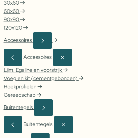
30x60
60x60
90x90
120x120
Accessoires
Accessoires
Lijm, Egaline en voorstrijk
Voeg en kit (cementgebonden)
Hoekprofielen
Gereedschap
Buitentegels
Buitentegels