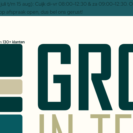
uli t/m 15 aug): Cuijk di-vr 08:00–12:30 & za 09:00–12:30.
op afspraak open, dus bel ons gerust!
an
130+ klanten