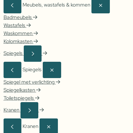
Meubels, wastafels & kommen
Badmeubels
Wastafels
Waskommen
Kolomkasten
Spiegels
Spiegels
Spiegel met verlichting
Spiegelkasten
Toiletspiegels
Kranen
Kranen