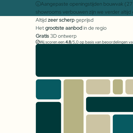
Aangepaste openingstijden bouwvak (27 j
showrooms verbouwen zijn we verder altijd 
Altijd
zeer scherp
geprijsd
Het
grootste aanbod
in de regio
Gratis
3D ontwerp
Wij scoren een
4.8
/5,0 op basis van beoordelingen v