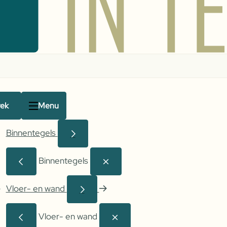
rek
Menu
Binnentegels
Binnentegels
Vloer- en wand
Vloer- en wand