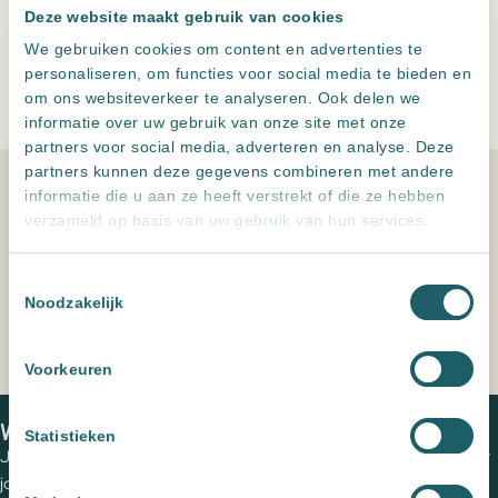
Terra Cendre
Terra Carbon
Deze website maakt gebruik van cookies
Toevoegen aan offerte
We gebruiken cookies om content en advertenties te
Terra
personaliseren, om functies voor social media te bieden en
White
Leveren meerdere landen maar
alleen ophalen in NL
om ons websiteverkeer te analyseren. Ook delen we
aantal
Altijd
zeer scherp
geprijsd
informatie over uw gebruik van onze site met onze
Persoonlijk advies
, een offerte op maat
partners voor social media, adverteren en analyse. Deze
partners kunnen deze gegevens combineren met andere
Specificaties
informatie die u aan ze heeft verstrekt of die ze hebben
verzameld op basis van uw gebruik van hun services.
Kleur
Wit, Zand
Toestemmingsselectie
Noodzakelijk
Formaat
60x60
,
90x90
Voorkeuren
Home
Producten
Terra White
We zien je graag in een van onze showrooms
Statistieken
Jouw wensen op papier zetten en de perfecte tegels uitzoeken voor
jouw (buiten)ruimte? Plan een vrijblijvende kennismaking met een