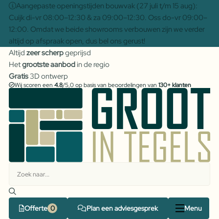
Aangepaste openingstijden bouwvak (27 juli t/m 15 aug):
Cuijk di-vr 08:00–12:30 & za 09:00–12:30. Oss do-vr 09:00–
12:00. Omdat we beide showrooms verbouwen zijn we verder
altijd op afspraak open, dus bel ons gerust!
Altijd
zeer scherp
geprijsd
Het
grootste aanbod
in de regio
Gratis
3D ontwerp
Wij scoren een
4.8
/5,0 op basis van beoordelingen van
130+ klanten
Offerte
Plan een adviesgesprek
Menu