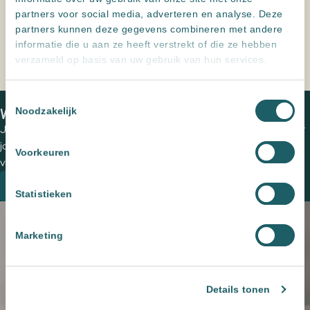
Specificaties
partners voor social media, adverteren en analyse. Deze
partners kunnen deze gegevens combineren met andere
Formaat
120x120
,
60x120
,
60x60
,
90x90
informatie die u aan ze heeft verstrekt of die ze hebben
verzameld op basis van uw gebruik van hun services.
Toestemmingsselectie
Home
Producten
Kenzo Marengo
Noodzakelijk
We zien je graag in een van onze showrooms
Jouw wensen op papier zetten en de perfecte tegels uitzoeken voor
jouw (buiten)ruimte? Plan een vrijblijvende kennismaking met een
Voorkeuren
van onze adviseurs om de mogelijkheden te bespreken.
Plan een kennismaking
Statistieken
Marketing
Details tonen