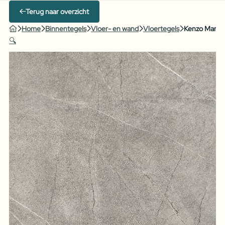
Terug naar overzicht
Home
Binnentegels
Vloer- en wand
Vloertegels
Kenzo Mare
🔍