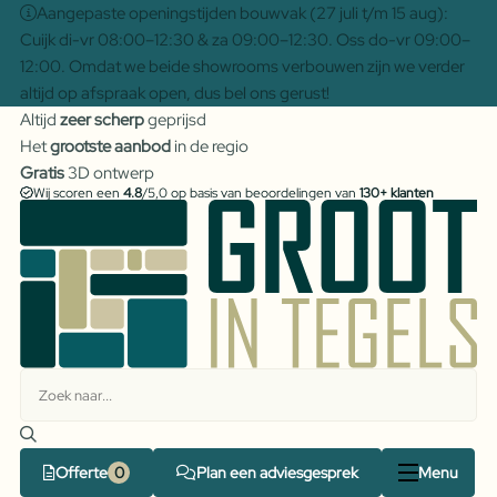
Aangepaste openingstijden bouwvak (27 juli t/m 15 aug):
Cuijk di-vr 08:00–12:30 & za 09:00–12:30. Oss do-vr 09:00–
12:00. Omdat we beide showrooms verbouwen zijn we verder
altijd op afspraak open, dus bel ons gerust!
Altijd
zeer scherp
geprijsd
Het
grootste aanbod
in de regio
Gratis
3D ontwerp
Wij scoren een
4.8
/5,0 op basis van beoordelingen van
130+ klanten
Offerte
Plan een adviesgesprek
Menu