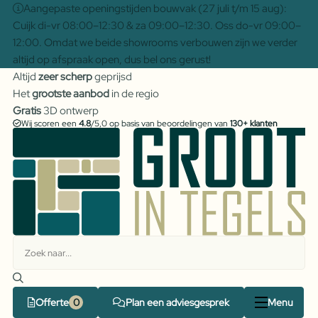
Aangepaste openingstijden bouwvak (27 juli t/m 15 aug):
Cuijk di-vr 08:00–12:30 & za 09:00–12:30. Oss do-vr 09:00–
12:00. Omdat we beide showrooms verbouwen zijn we verder
altijd op afspraak open, dus bel ons gerust!
Altijd
zeer scherp
geprijsd
Het
grootste aanbod
in de regio
Gratis
3D ontwerp
Wij scoren een
4.8
/5,0 op basis van beoordelingen van
130+ klanten
Offerte
Plan een adviesgesprek
Menu