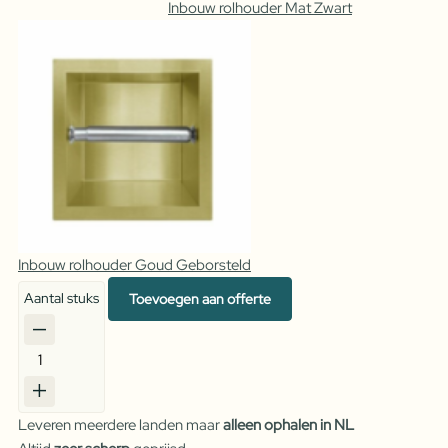
Inbouw rolhouder Mat Zwart
Inbouw rolhouder Goud Geborsteld
Aantal stuks
Toevoegen aan offerte
Inbouw
rolhouder
RVS
Leveren meerdere landen maar
alleen ophalen in NL
aantal