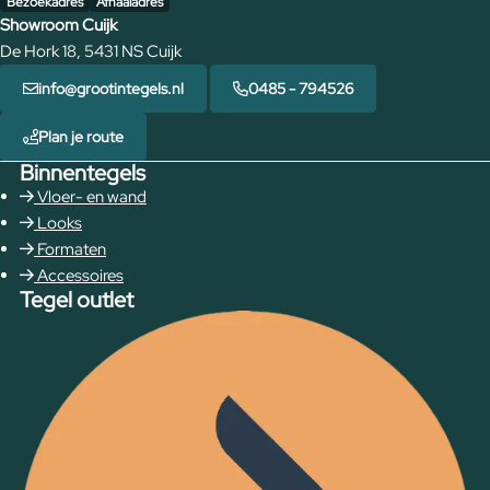
Bezoekadres
Afhaaladres
Showroom Cuijk
De Hork 18, 5431 NS Cuijk
info@grootintegels.nl
0485 - 794526
Plan je route
Binnentegels
Vloer- en wand
Looks
Formaten
Accessoires
Tegel outlet