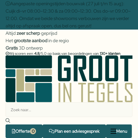
Aangepaste openingstijden bouwvak (27 juli t/m 15 aug):
Cuijk di-vr 08:00–12:30 & za 09:00–12:30. Oss do-vr 09:00–
12:00. Omdat we beide showrooms verbouwen zijn we verder
altijd op afspraak open, dus bel ons gerust!
Altijd
zeer scherp
geprijsd
Het
grootste aanbod
in de regio
Gratis
3D ontwerp
Wij scoren een
4.8
/5,0 op basis van beoordelingen van
130+ klanten
Offerte
Plan een adviesgesprek
Menu