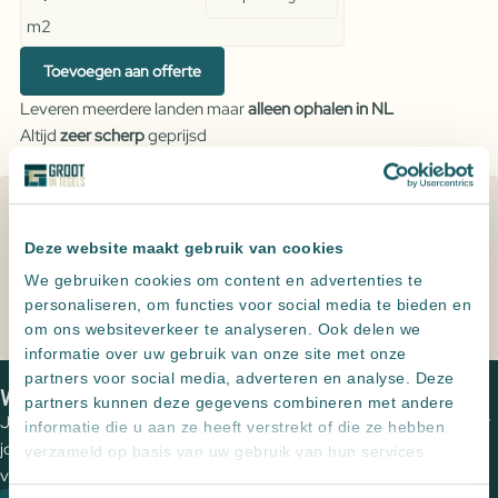
Eos
m2
Beige
aantal
Toevoegen aan offerte
Leveren meerdere landen maar
alleen ophalen in NL
Altijd
zeer scherp
geprijsd
Persoonlijk advies
, een offerte op maat
Specificaties
Deze website maakt gebruik van cookies
Formaat
17x52
We gebruiken cookies om content en advertenties te
personaliseren, om functies voor social media te bieden en
om ons websiteverkeer te analyseren. Ook delen we
informatie over uw gebruik van onze site met onze
Home
Producten
Eos Beige
partners voor social media, adverteren en analyse. Deze
We zien je graag in een van onze showrooms
partners kunnen deze gegevens combineren met andere
Jouw wensen op papier zetten en de perfecte tegels uitzoeken voor
informatie die u aan ze heeft verstrekt of die ze hebben
jouw (buiten)ruimte? Plan een vrijblijvende kennismaking met een
verzameld op basis van uw gebruik van hun services.
van onze adviseurs om de mogelijkheden te bespreken.