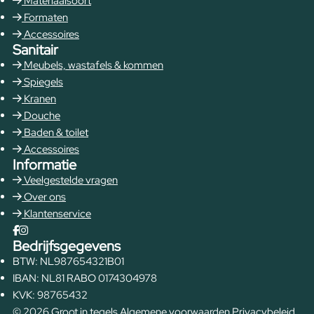
Materiaalsoort
Formaten
Accessoires
Sanitair
Meubels, wastafels & kommen
Spiegels
Kranen
Douche
Baden & toilet
Accessoires
Informatie
Veelgestelde vragen
Over ons
Klantenservice
Bedrijfsgegevens
BTW: NL987654321B01
IBAN: NL81 RABO 0174304978
KVK: 98765432
© 2026 Groot in tegels
Algemene voorwaarden
Privacybeleid