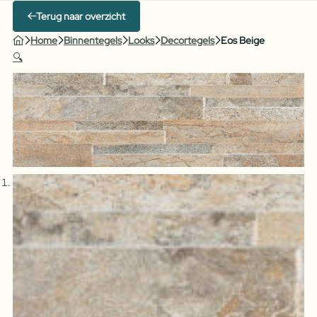
Terug naar overzicht
Home
Binnentegels
Looks
Decortegels
Eos Beige
🔍