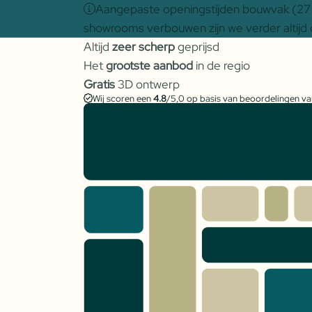
Aangepaste openingstijden bouwvak (27 j
showrooms verbouwen zijn we verder altijd 
Altijd
zeer scherp
geprijsd
Het
grootste aanbod
in de regio
Gratis
3D ontwerp
Wij scoren een
4.8
/5,0 op basis van beoordelingen v