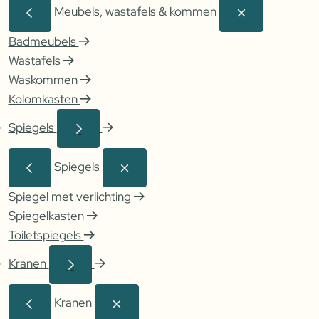
Meubels, wastafels & kommen
Badmeubels
Wastafels
Waskommen
Kolomkasten
Spiegels
Spiegels
Spiegel met verlichting
Spiegelkasten
Toiletspiegels
Kranen
Kranen