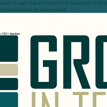
uli t/m 15 aug): Cuijk di-vr 08:00–12:30 & za 09:00–12:30.
op afspraak open, dus bel ons gerust!
an
130+ klanten