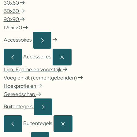
30x60
60x60
90x90
120x120
Accessoires
Accessoires
Lijm, Egaline en voorstrijk
Voeg en kit (cementgebonden)
Hoekprofielen
Gereedschap
Buitentegels
Buitentegels