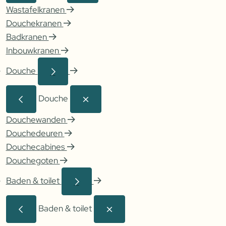
Wastafelkranen
Douchekranen
Badkranen
Inbouwkranen
Douche
Douche
Douchewanden
Douchedeuren
Douchecabines
Douchegoten
Baden & toilet
Baden & toilet