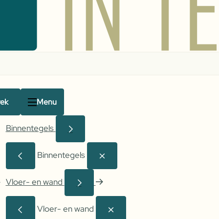
rek
Menu
Binnentegels
Binnentegels
Vloer- en wand
Vloer- en wand