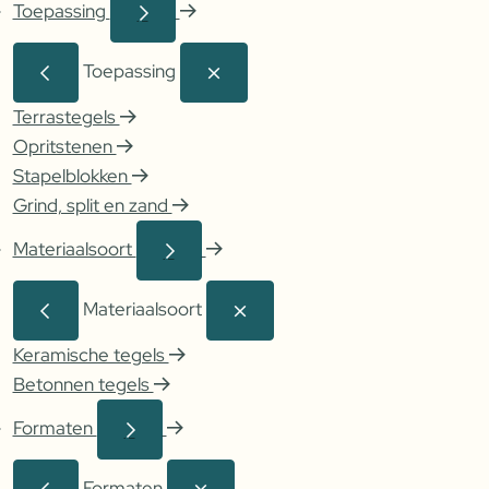
Toepassing
Toepassing
Terrastegels
Opritstenen
Stapelblokken
Grind, split en zand
Materiaalsoort
Materiaalsoort
Keramische tegels
Betonnen tegels
Formaten
Formaten