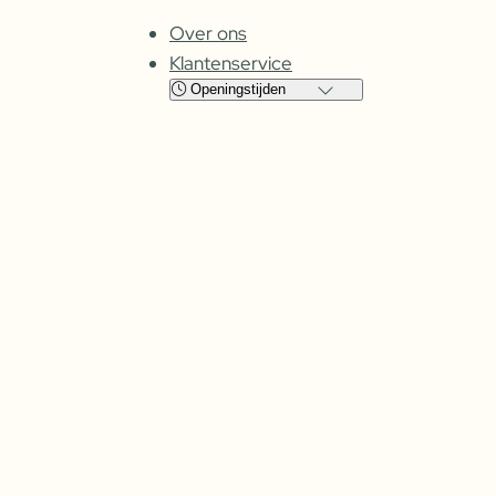
Over ons
Klantenservice
Openingstijden
Locatie
Cuijk
Oss
Maandag
Gesloten
Gesloten
Dinsdag
08:00 – 17:30
09:00 – 17:30
Woensdag
08:00 –
17:30
09:00 – 17:30
Donderdag
08:00 –