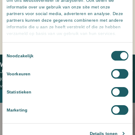
Specificaties
om ons websiteverkeer te analyseren. Ook delen we
informatie over uw gebruik van onze site met onze
Kleur
Grijs
partners voor social media, adverteren en analyse. Deze
partners kunnen deze gegevens combineren met andere
informatie die u aan ze heeft verstrekt of die ze hebben
Formaat
60x120
,
60x60
,
90x90
verzameld op basis van uw gebruik van hun services.
Toestemmingsselectie
Noodzakelijk
Home
Producten
Beauvistone Gris
We zien je graag in een van onze showrooms
Jouw wensen op papier zetten en de perfecte tegels uitzoeken voor
Voorkeuren
jouw (buiten)ruimte? Plan een vrijblijvende kennismaking met een
van onze adviseurs om de mogelijkheden te bespreken.
Statistieken
Plan een kennismaking
Marketing
Details tonen