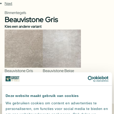
Next
Binnentegels
Beauvistone Gris
Kies een andere variant
Beauvistone Gris
Beauvistone Beige
Toevoegen aan offerte
Beauvistone
Gris
Leveren meerdere landen maar
alleen ophalen in NL
aantal
Altijd
zeer scherp
geprijsd
Deze website maakt gebruik van cookies
Persoonlijk advies
, een offerte op maat
We gebruiken cookies om content en advertenties te
personaliseren, om functies voor social media te bieden en