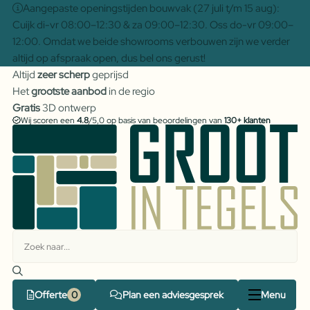
Aangepaste openingstijden bouwvak (27 juli t/m 15 aug):
Cuijk di-vr 08:00–12:30 & za 09:00–12:30. Oss do-vr 09:00–
12:00. Omdat we beide showrooms verbouwen zijn we verder
altijd op afspraak open, dus bel ons gerust!
Altijd
zeer scherp
geprijsd
Het
grootste aanbod
in de regio
Gratis
3D ontwerp
Wij scoren een
4.8
/5,0 op basis van beoordelingen van
130+ klanten
Offerte
Plan een adviesgesprek
Menu