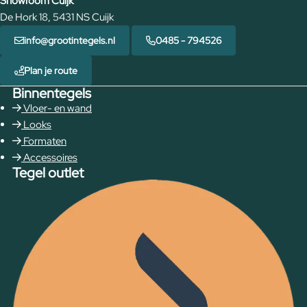
Showroom Cuijk
De Hork 18, 5431 NS Cuijk
info@grootintegels.nl
0485 - 794526
Plan je route
Binnentegels
Vloer- en wand
Looks
Formaten
Accessoires
Tegel outlet