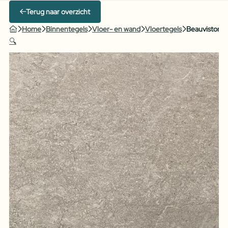
Terug naar overzicht
Home
Binnentegels
Vloer- en wand
Vloertegels
Beauvistone 
🔍