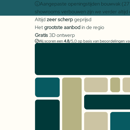
Aangepaste openingstijden bouwvak (27 j
showrooms verbouwen zijn we verder altijd 
Altijd
zeer scherp
geprijsd
Het
grootste aanbod
in de regio
Gratis
3D ontwerp
Wij scoren een
4.8
/5,0 op basis van beoordelingen v