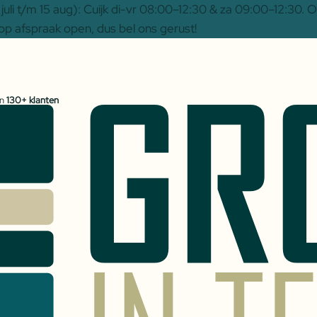
uli t/m 15 aug): Cuijk di-vr 08:00–12:30 & za 09:00–12:30.
op afspraak open, dus bel ons gerust!
an
130+ klanten