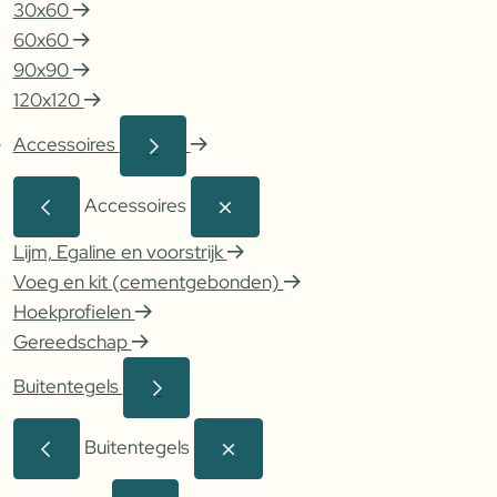
30x60
60x60
90x90
120x120
Accessoires
Accessoires
Lijm, Egaline en voorstrijk
Voeg en kit (cementgebonden)
Hoekprofielen
Gereedschap
Buitentegels
Buitentegels