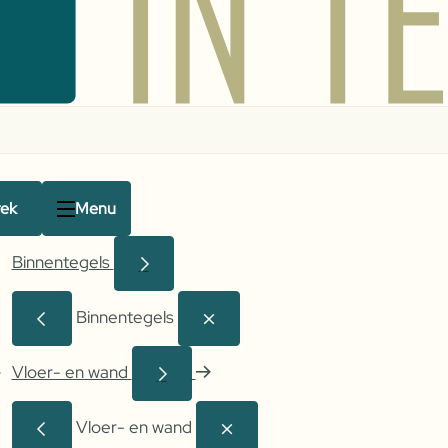
rek
Menu
Binnentegels
Binnentegels
Vloer- en wand
Vloer- en wand