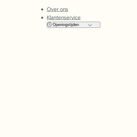
Over ons
Klantenservice
Openingstijden
Locatie
Cuijk
Oss
Maandag
Gesloten
Gesloten
Dinsdag
08:00 – 17:30
09:00 – 17:30
Woensdag
08:00 –
17:30
09:00 – 17:30
Donderdag
08:00 –