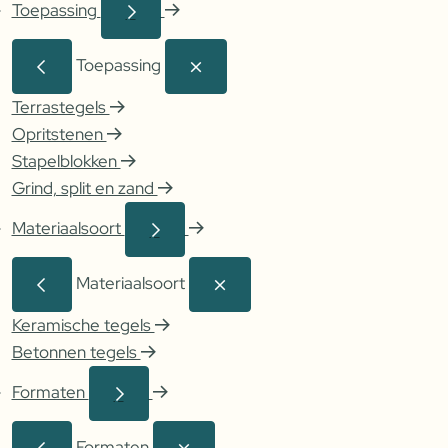
Toepassing
Toepassing
Terrastegels
Opritstenen
Stapelblokken
Grind, split en zand
Materiaalsoort
Materiaalsoort
Keramische tegels
Betonnen tegels
Formaten
Formaten