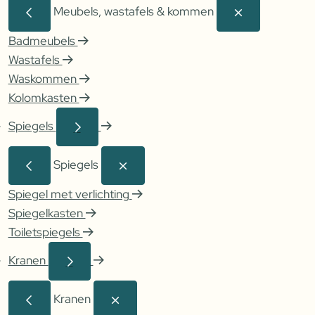
Meubels, wastafels & kommen
Badmeubels
Wastafels
Waskommen
Kolomkasten
Spiegels
Spiegels
Spiegel met verlichting
Spiegelkasten
Toiletspiegels
Kranen
Kranen