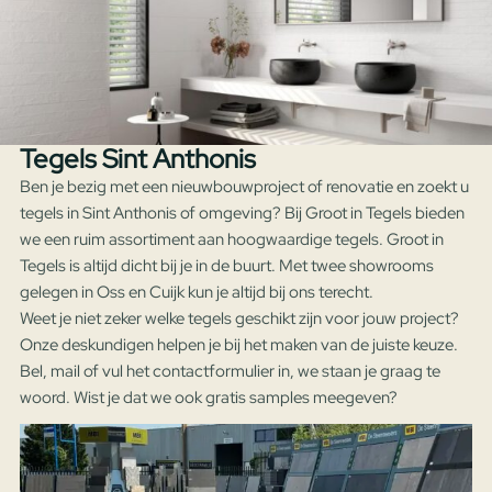
Tegels Sint Anthonis vind je bij
Groot in Tegels
Leveren meerdere landen maar
alleen ophalen in NL
Altijd
zeer scherp
geprijsd
Persoonlijk advies,
een offerte op maat
Tegels Sint Anthonis
Ben je bezig met een nieuwbouwproject of renovatie en zoekt u
tegels in Sint Anthonis of omgeving? Bij Groot in Tegels bieden
we een ruim assortiment aan hoogwaardige tegels. Groot in
Tegels is altijd dicht bij je in de buurt. Met twee showrooms
gelegen in Oss en Cuijk kun je altijd bij ons terecht.
Weet je niet zeker welke tegels geschikt zijn voor jouw project?
Onze deskundigen helpen je bij het maken van de juiste keuze.
Bel, mail of vul het contactformulier in, we staan je graag te
woord. Wist je dat we ook gratis samples meegeven?