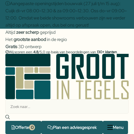
Aangepaste openingstijden bouwvak (27 juli t/m 15 aug):
Cuijk di-vr 08:00–12:30 & za 09:00–12:30. Oss do-vr 09:00–
12:00. Omdat we beide showrooms verbouwen zijn we verder
altijd op afspraak open, dus bel ons gerust!
Altijd
zeer scherp
geprijsd
Het
grootste aanbod
in de regio
Gratis
3D ontwerp
Wij scoren een
4.8
/5,0 op basis van beoordelingen van
130+ klanten
Offerte
Plan een adviesgesprek
Menu