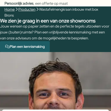
Persoonlijk advies
, een offerte op maat
aantal
Home
Producten
Wastafelmengkraan inbouw met box
Brons
We zien je graag in een van onze showrooms
Jouw wensen op papier zetten en de perfecte tegels uitzoeken voor
jouw (buiten)ruimte? Plan een vrijblijvende kennismaking met een
van onze adviseurs om de mogelijkheden te bespreken.
Plan een kennismaking