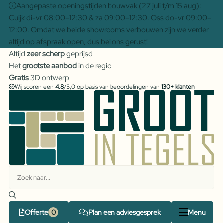
Aangepaste openingstijden bouwvak (27 juli t/m 15 aug):
Cuijk di-vr 08:00–12:30 & za 09:00–12:30. Oss do-vr 09:00–
12:00. Omdat we beide showrooms verbouwen zijn we verder
altijd op afspraak open, dus bel ons gerust!
Altijd
zeer scherp
geprijsd
Het
grootste aanbod
in de regio
Gratis
3D ontwerp
Wij scoren een
4.8
/5,0 op basis van beoordelingen van
130+ klanten
Offerte
Plan een adviesgesprek
Menu