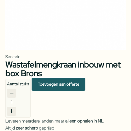
Sanitair
Wastafelmengkraan inbouw met
box Brons
Aantal stuks
Toevoegen aan offerte
Wastafelmengkraan
inbouw
met
Leveren meerdere landen maar
alleen ophalen in NL
box
Altijd
zeer scherp
geprijsd
Brons