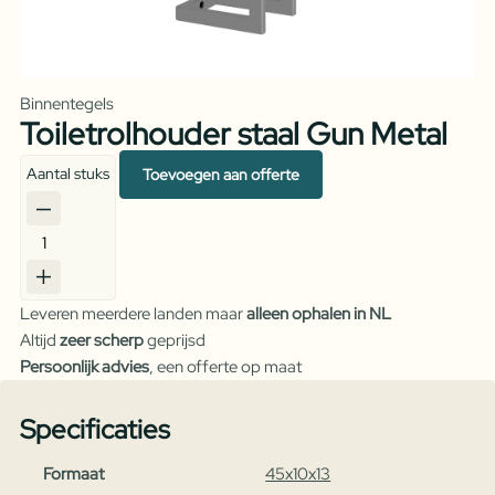
Binnentegels
Toiletrolhouder staal Gun Metal
Aantal stuks
Toevoegen aan offerte
Toiletrolhouder
staal
Gun
Leveren meerdere landen maar
alleen ophalen in NL
Metal
Altijd
zeer scherp
geprijsd
aantal
Persoonlijk advies
, een offerte op maat
Specificaties
Formaat
45x10x13