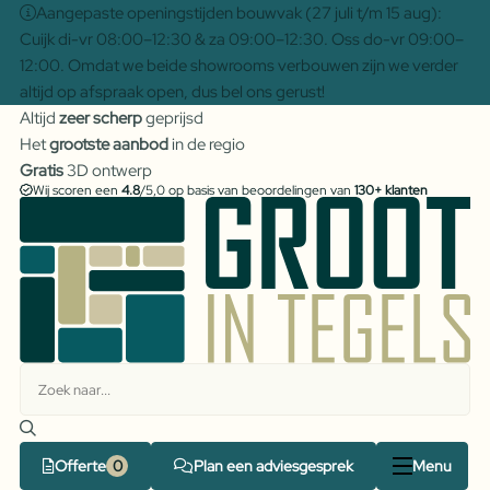
Aangepaste openingstijden bouwvak (27 juli t/m 15 aug):
Cuijk di-vr 08:00–12:30 & za 09:00–12:30. Oss do-vr 09:00–
12:00. Omdat we beide showrooms verbouwen zijn we verder
altijd op afspraak open, dus bel ons gerust!
Altijd
zeer scherp
geprijsd
Het
grootste aanbod
in de regio
Gratis
3D ontwerp
Wij scoren een
4.8
/5,0 op basis van beoordelingen van
130+ klanten
Offerte
Plan een adviesgesprek
Menu