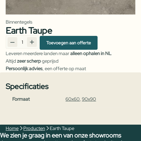
Binnentegels
Earth Taupe
Toevoegen aan offerte
Earth
Taupe
Leveren meerdere landen maar
alleen ophalen in NL
aantal
Altijd
zeer scherp
geprijsd
Persoonlijk advies
, een offerte op maat
Specificaties
Formaat
60x60
,
90x90
Home
Producten
Earth Taupe
We zien je graag in een van onze showrooms