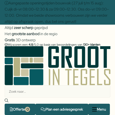
Aangepaste openingstijden bouwvak (27 juli t/m 15 aug):
Cuijk di-vr 08:00–12:30 & za 09:00–12:30. Oss do-vr 09:00–
12:00. Omdat we beide showrooms verbouwen zijn we verder
altijd op afspraak open, dus bel ons gerust!
Altijd
zeer scherp
geprijsd
Het
grootste aanbod
in de regio
Gratis
3D ontwerp
Wij scoren een
4.8
/5,0 op basis van beoordelingen van
130+ klanten
Offerte
Plan een adviesgesprek
Menu