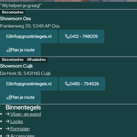
“Wij helpen je graag!”
Bezoekadres
Showroom Oss
Frankenweg 39, 5349 AP Oss
info@grootintegels.nl
0412 - 748009
Plan je route
Bezoekadres
Afhaaladres
Showroom Cuijk
De Hork 18, 5431 NS Cuijk
info@grootintegels.nl
0485 - 794526
Plan je route
Binnentegels
Vloer- en wand
Looks
Formaten
Accessoires