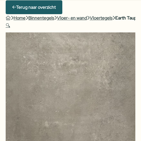
Terug naar overzicht
Home
Binnentegels
Vloer- en wand
Vloertegels
Earth Taupe
🔍