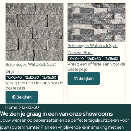
Wallblock Split
Buitentegels
Zeeuws Bont
10x10x40
12x12x30
12x15x60
Vraag een offerte aan voor de
Wallblock Split
Buitentegels
beste prijs
Grijs
10x10x40
12x12x30
12x15x60
Bekijken
Vraag een offerte aan voor de
beste prijs
Bekijken
Home
12x15x60
We zien je graag in een van onze showrooms
Jouw wensen op papier zetten en de perfecte tegels uitzoeken voor
jouw (buiten)ruimte? Plan een vrijblijvende kennismaking met een