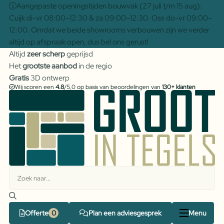
Aangepaste openingstijden bouwvak (27 juli t/m 15 aug):
Cuijk di-vr 08:00–12:30 & za 09:00–12:30. Oss do-vr 09:00–
12:00. Omdat we beide showrooms verbouwen zijn we verder
altijd op afspraak open, dus bel ons gerust!
Altijd
zeer scherp
geprijsd
Het
grootste aanbod
in de regio
Gratis
3D ontwerp
Wij scoren een
4.8
/5,0 op basis van beoordelingen van
130+ klanten
Offerte
Plan een adviesgesprek
Menu